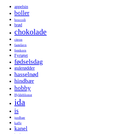
appelsin
boller
broccoli
brød
chokolade
citron
fastelavn
femkorn
Fyrtøjet
fødselsdag
gulerødder
hasselnød
hindbær
hobby
Hyldeblomst
ida
is
jordbær
kaffe
kanel