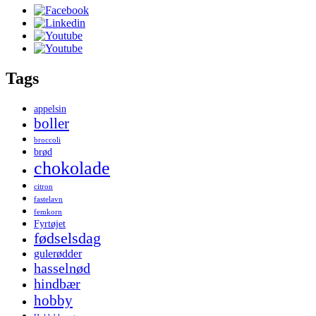
Tags
appelsin
boller
broccoli
brød
chokolade
citron
fastelavn
femkorn
Fyrtøjet
fødselsdag
gulerødder
hasselnød
hindbær
hobby