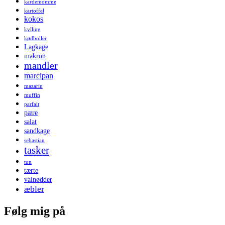
kardemomme
kartoffel
kokos
kylling
kødboller
Lagkage
makron
mandler
marcipan
mazarin
muffin
parfait
pære
salat
sandkage
sebastian
tasker
tun
tærte
valnødder
æbler
Følg mig på