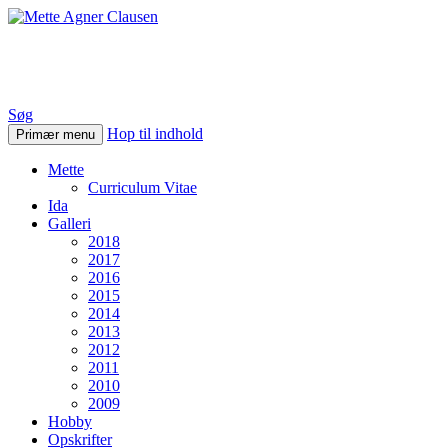
Mette Agner Clausen
Søg
Hop til indhold
Primær menu
Mette
Curriculum Vitae
Ida
Galleri
2018
2017
2016
2015
2014
2013
2012
2011
2010
2009
Hobby
Opskrifter