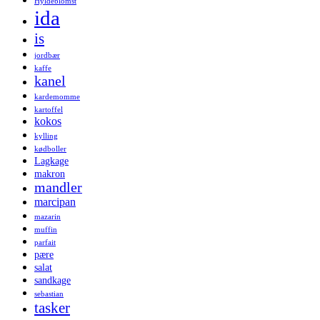
Hyldeblomst
ida
is
jordbær
kaffe
kanel
kardemomme
kartoffel
kokos
kylling
kødboller
Lagkage
makron
mandler
marcipan
mazarin
muffin
parfait
pære
salat
sandkage
sebastian
tasker