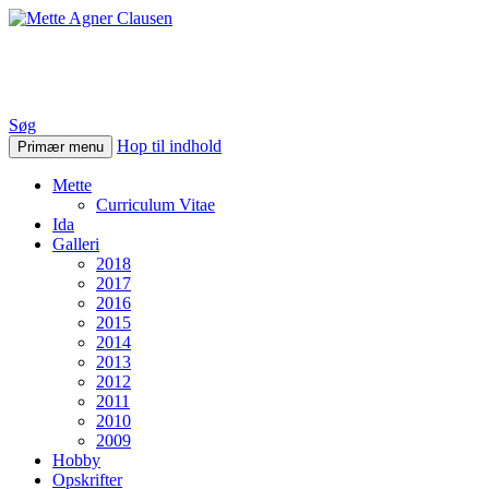
Mette Agner Clausen
Søg
Hop til indhold
Primær menu
Mette
Curriculum Vitae
Ida
Galleri
2018
2017
2016
2015
2014
2013
2012
2011
2010
2009
Hobby
Opskrifter