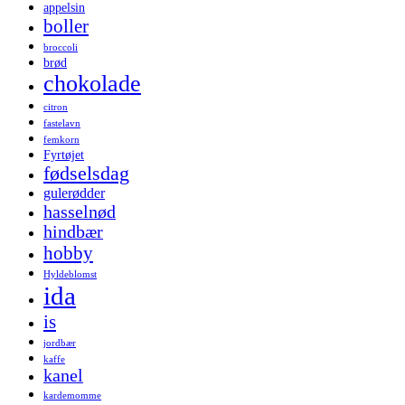
appelsin
boller
broccoli
brød
chokolade
citron
fastelavn
femkorn
Fyrtøjet
fødselsdag
gulerødder
hasselnød
hindbær
hobby
Hyldeblomst
ida
is
jordbær
kaffe
kanel
kardemomme