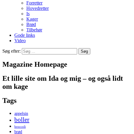
Forretter
Hovedretter
Is
Kager
Brød
Tilbehør
Gode links
Video
Søg efter:
Magazine Homepage
Et lille site om Ida og mig – og også lidt
om kage
Tags
appelsin
boller
broccoli
brød