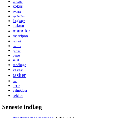
kartoffel
kokos
kylling
kødboller
Lagkage
makron
mandler
marcipan
mazarin
muffin
parfait
pære
salat
sandkage
sebastian
tasker
tun
tærte
valnødder
æbler
Seneste indlæg