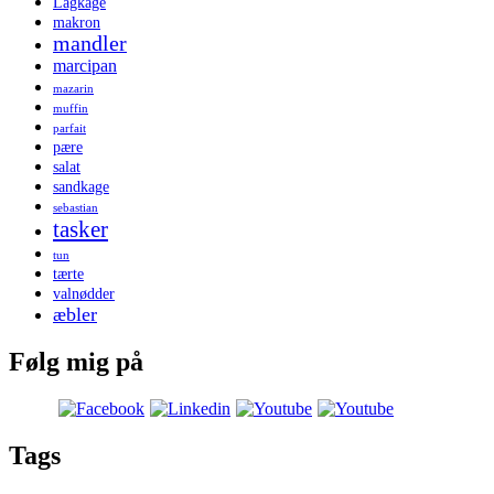
Lagkage
makron
mandler
marcipan
mazarin
muffin
parfait
pære
salat
sandkage
sebastian
tasker
tun
tærte
valnødder
æbler
Følg mig på
Tags