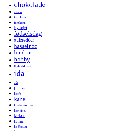
chokolade
citron
fastelavn
femkorn
Fyrtøjet
fødselsdag
gulerødder
hasselnød
hindbær
hobby
Hyldeblomst
ida
is
jordbær
kaffe
kanel
kardemomme
kartoffel
kokos
kylling
kødboller