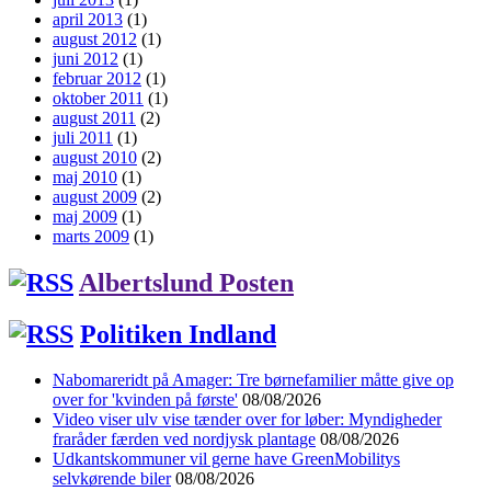
april 2013
(1)
august 2012
(1)
juni 2012
(1)
februar 2012
(1)
oktober 2011
(1)
august 2011
(2)
juli 2011
(1)
august 2010
(2)
maj 2010
(1)
august 2009
(2)
maj 2009
(1)
marts 2009
(1)
Albertslund Posten
Politiken Indland
Nabomareridt på Amager: Tre børnefamilier måtte give op
over for 'kvinden på første'
08/08/2026
Video viser ulv vise tænder over for løber: Myndigheder
fraråder færden ved nordjysk plantage
08/08/2026
Udkantskommuner vil gerne have GreenMobilitys
selvkørende biler
08/08/2026