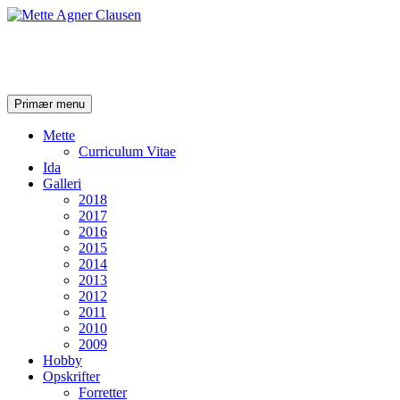
Mette Agner Clausen
Søg
Hop
Primær menu
til
indhold
Mette
Curriculum Vitae
Ida
Galleri
2018
2017
2016
2015
2014
2013
2012
2011
2010
2009
Hobby
Opskrifter
Forretter