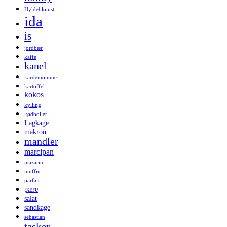
Hyldeblomst
ida
is
jordbær
kaffe
kanel
kardemomme
kartoffel
kokos
kylling
kødboller
Lagkage
makron
mandler
marcipan
mazarin
muffin
parfait
pære
salat
sandkage
sebastian