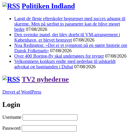
Politiken Indland
Langt de fleste efterskoler begrænser med succes adgang til
skærme. Men på særligt to parametre kan de blive meget
bedre
07/08/2026
Den svenske mand, der blev dræbt til VM-arrangement i
København, er blevet begravet
07/08/2026
Noa Redington: »Det er et symptom på en større historie om
Dansk Folkeparti«
07/08/2026
Over 400 Boeing-fly skal undersøges for revner
07/08/2026
Velkommens konkurs endte med nederlag til udskældt
advokat og bagmanden i Dubai
07/08/2026
TV2 nyhederne
Drevet af WordPress
Login
Username
Password