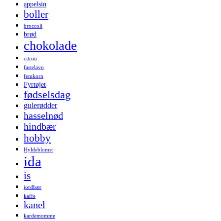
appelsin
boller
broccoli
brød
chokolade
citron
fastelavn
femkorn
Fyrtøjet
fødselsdag
gulerødder
hasselnød
hindbær
hobby
Hyldeblomst
ida
is
jordbær
kaffe
kanel
kardemomme