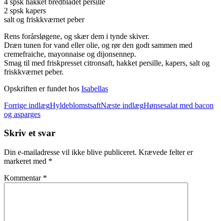
4 spsk hakket bredbladet persille
2 spsk kapers
salt og friskkværnet peber
Rens forårsløgene, og skær dem i tynde skiver.
Dræn tunen for vand eller olie, og rør den godt sammen med
cremefraiche, mayonnaise og dijonsennep.
Smag til med friskpresset citronsaft, hakket persille, kapers, salt og
friskkværnet peber.
Opskriften er fundet hos
Isabellas
Indlægsnavigation
Forrige indlæg
Hyldeblomstsaft
Næste indlæg
Hønsesalat med bacon
og asparges
Skriv et svar
Din e-mailadresse vil ikke blive publiceret.
Krævede felter er
markeret med
*
Kommentar
*