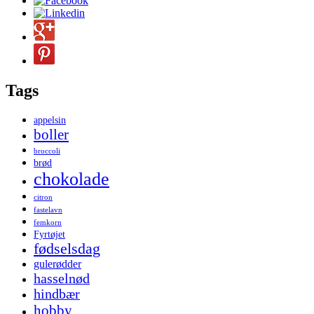
Tags
appelsin
boller
broccoli
brød
chokolade
citron
fastelavn
femkorn
Fyrtøjet
fødselsdag
gulerødder
hasselnød
hindbær
hobby