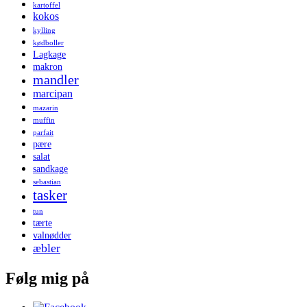
kartoffel
kokos
kylling
kødboller
Lagkage
makron
mandler
marcipan
mazarin
muffin
parfait
pære
salat
sandkage
sebastian
tasker
tun
tærte
valnødder
æbler
Følg mig på