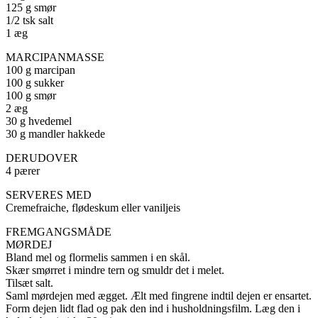
125 g smør
1/2 tsk salt
1 æg
MARCIPANMASSE
100 g marcipan
100 g sukker
100 g smør
2 æg
30 g hvedemel
30 g mandler hakkede
DERUDOVER
4 pærer
SERVERES MED
Cremefraiche, flødeskum eller vaniljeis
FREMGANGSMÅDE
MØRDEJ
Bland mel og flormelis sammen i en skål.
Skær smørret i mindre tern og smuldr det i melet.
Tilsæt salt.
Saml mørdejen med ægget. Ælt med fingrene indtil dejen er ensartet.
Form dejen lidt flad og pak den ind i husholdningsfilm. Læg den i