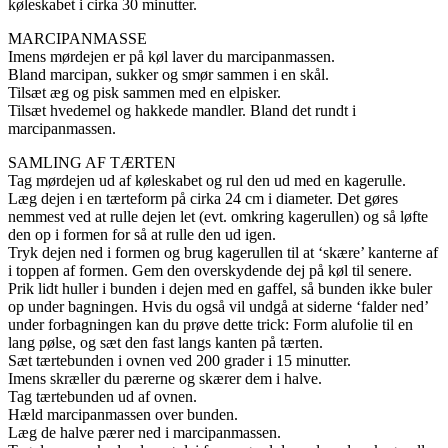
køleskabet i cirka 30 minutter.
MARCIPANMASSE
Imens mørdejen er på køl laver du marcipanmassen.
Bland marcipan, sukker og smør sammen i en skål.
Tilsæt æg og pisk sammen med en elpisker.
Tilsæt hvedemel og hakkede mandler. Bland det rundt i
marcipanmassen.
SAMLING AF TÆRTEN
Tag mørdejen ud af køleskabet og rul den ud med en kagerulle.
Læg dejen i en tærteform på cirka 24 cm i diameter. Det gøres
nemmest ved at rulle dejen let (evt. omkring kagerullen) og så løfte
den op i formen for så at rulle den ud igen.
Tryk dejen ned i formen og brug kagerullen til at ‘skære’ kanterne af
i toppen af formen. Gem den overskydende dej på køl til senere.
Prik lidt huller i bunden i dejen med en gaffel, så bunden ikke buler
op under bagningen. Hvis du også vil undgå at siderne ‘falder ned’
under forbagningen kan du prøve dette trick: Form alufolie til en
lang pølse, og sæt den fast langs kanten på tærten.
Sæt tærtebunden i ovnen ved 200 grader i 15 minutter.
Imens skræller du pærerne og skærer dem i halve.
Tag tærtebunden ud af ovnen.
Hæld marcipanmassen over bunden.
Læg de halve pærer ned i marcipanmassen.