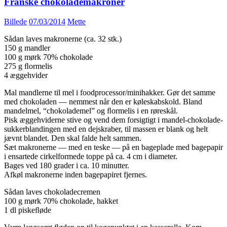
Franske chokolademakroner
Billede
07/03/2014
Mette
Sådan laves makronerne (ca. 32 stk.)
150 g mandler
100 g mørk 70% chokolade
275 g ﬂormelis
4 æggehvider
Mal mandlerne til mel i foodprocessor/minihakker. Gør det samme
med chokoladen — nemmest når den er køleskabskold. Bland
mandelmel, “chokolademel” og ﬂormelis i en røreskål.
Pisk æggehviderne stive og vend dem forsigtigt i mandel-chokolade-
sukkerblandingen med en dejskraber, til massen er blank og helt
jævnt blandet. Den skal falde helt sammen.
Sæt makronerne — med en teske — på en bageplade med bagepapir
i ensartede cirkelformede toppe på ca. 4 cm i diameter.
Bages ved 180 grader i ca. 10 minutter.
Afkøl makronerne inden bagepapiret fjernes.
Sådan laves chokoladecremen
100 g mørk 70% chokolade, hakket
1 dl piskeﬂøde