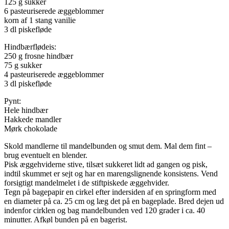
125 g sukker
6 pasteuriserede æggeblommer
korn af 1 stang vanilie
3 dl piskefløde
Hindbærflødeis:
250 g frosne hindbær
75 g sukker
4 pasteuriserede æggeblommer
3 dl piskefløde
Pynt:
Hele hindbær
Hakkede mandler
Mørk chokolade
Skold mandlerne til mandelbunden og smut dem. Mal dem fint –
brug eventuelt en blender.
Pisk æggehviderne stive, tilsæt sukkeret lidt ad gangen og pisk,
indtil skummet er sejt og har en marengslignende konsistens. Vend
forsigtigt mandelmelet i de stiftpiskede æggehvider.
Tegn på bagepapir en cirkel efter indersiden af en springform med
en diameter på ca. 25 cm og læg det på en bageplade. Bred dejen ud
indenfor cirklen og bag mandelbunden ved 120 grader i ca. 40
minutter. Afkøl bunden på en bagerist.