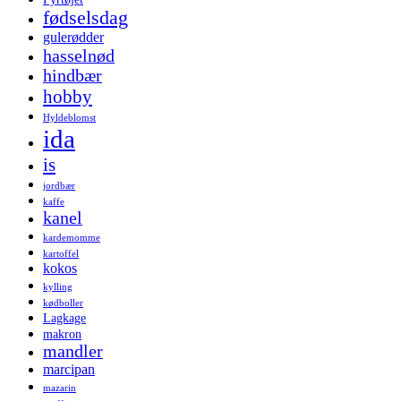
fødselsdag
gulerødder
hasselnød
hindbær
hobby
Hyldeblomst
ida
is
jordbær
kaffe
kanel
kardemomme
kartoffel
kokos
kylling
kødboller
Lagkage
makron
mandler
marcipan
mazarin