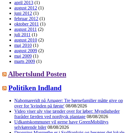
april 2013
(1)
august 2012
(1)
juni 2012
(1)
februar 2012
(1)
oktober 2011
(1)
august 2011
(2)
juli 2011
(1)
august 2010
(2)
maj 2010
(1)
august 2009
(2)
maj 2009
(1)
marts 2009
(1)
Albertslund Posten
Politiken Indland
Nabomareridt på Amager: Tre børnefamilier måtte give op
over for 'kvinden på første'
08/08/2026
Video viser ulv vise tænder over for løber: Myndigheder
fraråder færden ved nordjysk plantage
08/08/2026
Udkantskommuner vil gerne have GreenMobilitys
selvkørende biler
08/08/2026
Dronning Margrethe er i Sydfrankrig og besøger det lokale