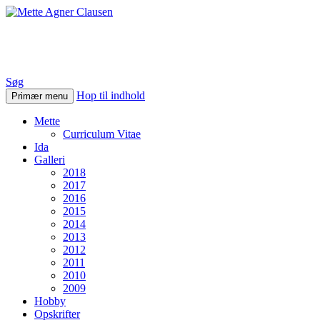
Mette Agner Clausen
Søg
Hop til indhold
Primær menu
Mette
Curriculum Vitae
Ida
Galleri
2018
2017
2016
2015
2014
2013
2012
2011
2010
2009
Hobby
Opskrifter