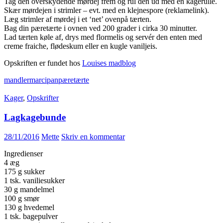
Tag den overskydende mørdej frem og rul den ud med en kagerulle.
Skær mørdejen i strimler – evt. med en klejnespore (reklamelink).
Læg strimler af mørdej i et ‘net’ ovenpå tærten.
Bag din pæretærte i ovnen ved 200 grader i cirka 30 minutter.
Lad tærten køle af, drys med flormelis og servér den enten med
creme fraiche, flødeskum eller en kugle vaniljeis.
Opskriften er fundet hos
Louises madblog
mandler
marcipan
pære
tærte
Kager
,
Opskrifter
Lagkagebunde
28/11/2016
Mette
Skriv en kommentar
Ingredienser
4 æg
175 g sukker
1 tsk. vaniliesukker
30 g mandelmel
100 g smør
130 g hvedemel
1 tsk. bagepulver