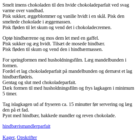
Smelt imens chokoladen til den hvide chokoladeparfait ved svag
varme over vandbad.
Pisk sukker, æggeblommer og vanilie hvidt i en skål. Pisk den
smeltede chokolade i æggemassen.
Pisk fløden til let skum og vend det i chokoladecremen.
Optø hindbærrene og mos dem let med en gaffel.
Pisk sukker og æg hvidt. Tilsæt de mosede hindbær.
Pisk fløden til skum og vend den i hindbærmassen.
For springformen med husholdningsfilm. Læg mandelbunden i
formen.
Fordel et lag chokoladeparfait på mandelbunden og dernæst et lag
hindbærflødeis.
Gentag og slut med chokoladeparfait.
Dæk formen til med husholdningsfilm og frys lagkagen i minimum
5 timer.
Tag islagkagen ud af fryseren ca. 15 minutter før servering og læg
den på et fad.
Pynt med hindbær, hakkede mandler og reven chokolade.
hindbær
is
mandler
parfait
Kager
,
Opskrifter