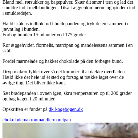
Bland mel, rørsukker og bagepulver. Skær dit smør i tern og lad det
smuldre ind i melblandingen. Tilsæt æggeblommerne og rør dem ind
i smuldredejen.
Hæld skålens indhold ud i bradepanden og tryk dejen sammen i et
jævnt lag i bunden.
Forbag bunden 15 minutter ved 175 grader.
Rør æggehvider, flormelis, marcipan og mandelessens sammen i en
skål.
Fordel marmelade og hakket chokolade på den forbagte bund.
Dryp makronfyldet over så det kommer til at dække overfladen.
Hæld ikke det hele ud ét sted og forsøg at trække laget over de
øvrige ting. Det bliver ikke kønt.
Sæt bradepanden i ovnen igen, skru temperaturen op til 200 grader
og bag kagen i 20 minutter.
Opskriften er fundet på
dk-kogebogen.dk
chokolade
makron
mandler
marcipan