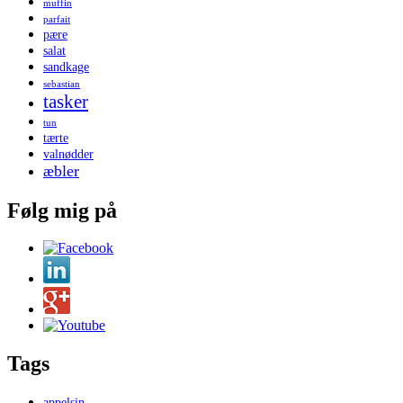
muffin
parfait
pære
salat
sandkage
sebastian
tasker
tun
tærte
valnødder
æbler
Følg mig på
Tags
appelsin