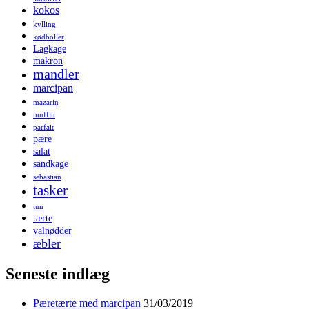
kokos
kylling
kødboller
Lagkage
makron
mandler
marcipan
mazarin
muffin
parfait
pære
salat
sandkage
sebastian
tasker
tun
tærte
valnødder
æbler
Seneste indlæg
Pæretærte med marcipan
31/03/2019