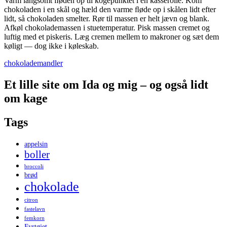
Varm langsomt ﬂøden op til kogepunktet i en kasserolle. Kom
chokoladen i en skål og hæld den varme ﬂøde op i skålen lidt efter
lidt, så chokoladen smelter. Rør til massen er helt jævn og blank.
Afkøl chokolademassen i stuetemperatur. Pisk massen cremet og
luftig med et piskeris. Læg cremen mellem to makroner og sæt dem
køligt — dog ikke i køleskab.
chokolade
mandler
Et lille site om Ida og mig – og også lidt
om kage
Tags
appelsin
boller
broccoli
brød
chokolade
citron
fastelavn
femkorn
Fyrtøjet