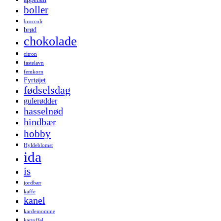
boller
broccoli
brød
chokolade
citron
fastelavn
femkorn
Fyrtøjet
fødselsdag
gulerødder
hasselnød
hindbær
hobby
Hyldeblomst
ida
is
jordbær
kaffe
kanel
kardemomme
kartoffel