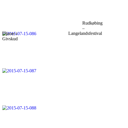
Rudkøbing
–
Langelandsfestival
Dinoer i
Givskud