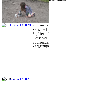
Sophiendal
Sophiendal
Slotshotel
Slotshotel
Sophiendal
Slotshotel
Sophiendal
Labyrinthia
Slotshotel
Ree Park