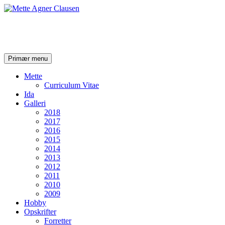
Mette Agner Clausen
Søg
Hop
Primær menu
til
indhold
Mette
Curriculum Vitae
Ida
Galleri
2018
2017
2016
2015
2014
2013
2012
2011
2010
2009
Hobby
Opskrifter
Forretter