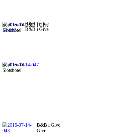
B&B i Give
Sophiendal
B&B i Give
B&B i Give
Slotshotel
Sophiendal
Slotshotel
B&B i
B&B i Give
Give