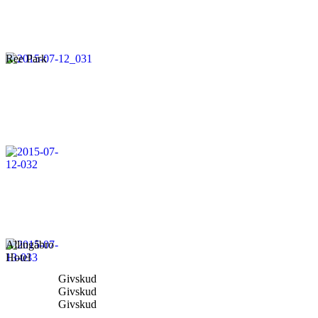
Ree Park
Allingåbro
Hotel
Givskud
Givskud
Givskud