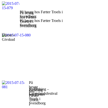
På besøg hos Fætter Troels i
På besøg
Svendborg
hos Fætter
På besøg hos Fætter Troels i
Troels i
Svendborg
Svendborg
Dinoer i
Givskud
På
besøg
Rudkøbing –
På besøg
hos
Langelandsfestival
hos Fætter
Fætter
Troels i
Troels
Svendborg
i