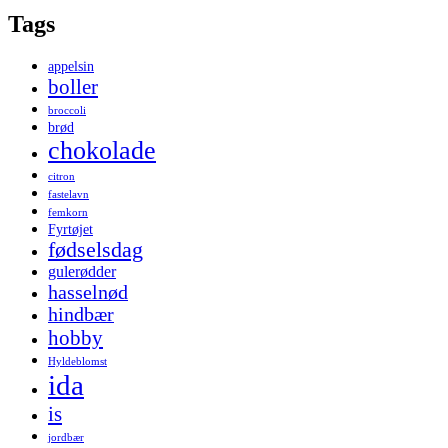
Tags
appelsin
boller
broccoli
brød
chokolade
citron
fastelavn
femkorn
Fyrtøjet
fødselsdag
gulerødder
hasselnød
hindbær
hobby
Hyldeblomst
ida
is
jordbær