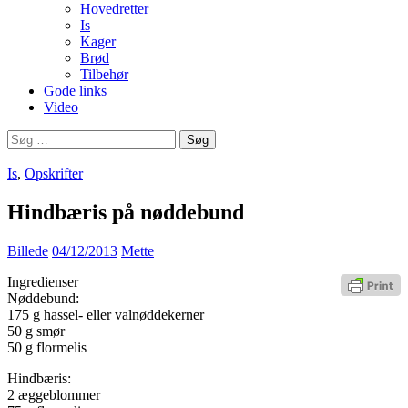
Hovedretter
Is
Kager
Brød
Tilbehør
Gode links
Video
Søg
efter:
Is
,
Opskrifter
Hindbæris på nøddebund
Billede
04/12/2013
Mette
Ingredienser
Nøddebund:
175 g hassel- eller valnøddekerner
50 g smør
50 g flormelis
Hindbæris:
2 æggeblommer