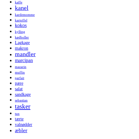
kaffe
kanel
kardemomme
kartoffel
kokos
kylling
kødboller
Lagkage
makron
mandler
marcipan
mazarin
muffin
parfait
pære
salat
sandkage
sebastian
tasker
tun
tærte
valnødder
æbler