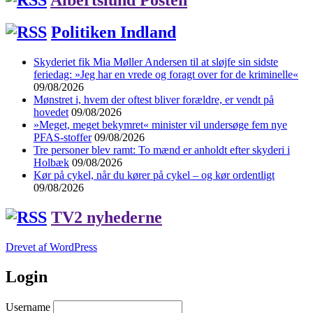
Politiken Indland
Skyderiet fik Mia Møller Andersen til at sløjfe sin sidste
feriedag: »Jeg har en vrede og foragt over for de kriminelle«
09/08/2026
Mønstret i, hvem der oftest bliver forældre, er vendt på
hovedet
09/08/2026
»Meget, meget bekymret« minister vil undersøge fem nye
PFAS-stoffer
09/08/2026
Tre personer blev ramt: To mænd er anholdt efter skyderi i
Holbæk
09/08/2026
Kør på cykel, når du kører på cykel – og kør ordentligt
09/08/2026
TV2 nyhederne
Drevet af WordPress
Login
Username