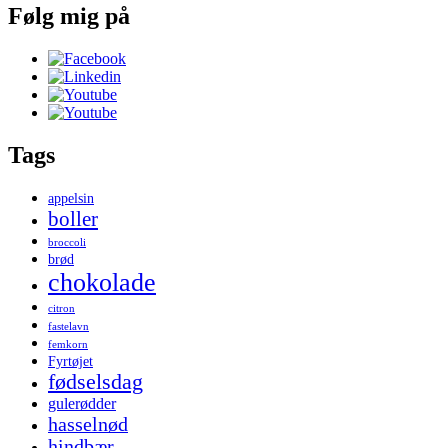
Følg mig på
Tags
appelsin
boller
broccoli
brød
chokolade
citron
fastelavn
femkorn
Fyrtøjet
fødselsdag
gulerødder
hasselnød
hindbær