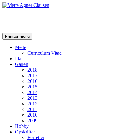
Mette Agner Clausen
Søg
Hop
Primær menu
til
indhold
Mette
Curriculum Vitae
Ida
Galleri
2018
2017
2016
2015
2014
2013
2012
2011
2010
2009
Hobby
Opskrifter
Forretter