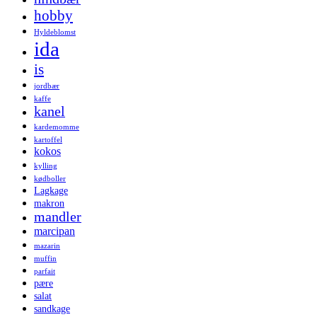
hobby
Hyldeblomst
ida
is
jordbær
kaffe
kanel
kardemomme
kartoffel
kokos
kylling
kødboller
Lagkage
makron
mandler
marcipan
mazarin
muffin
parfait
pære
salat
sandkage