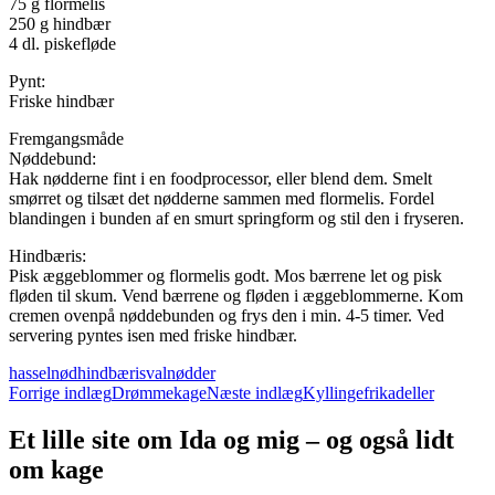
75 g flormelis
250 g hindbær
4 dl. piskefløde
Pynt:
Friske hindbær
Fremgangsmåde
Nøddebund:
Hak nødderne fint i en foodprocessor, eller blend dem. Smelt
smørret og tilsæt det nødderne sammen med flormelis. Fordel
blandingen i bunden af en smurt springform og stil den i fryseren.
Hindbæris:
Pisk æggeblommer og flormelis godt. Mos bærrene let og pisk
fløden til skum. Vend bærrene og fløden i æggeblommerne. Kom
cremen ovenpå nøddebunden og frys den i min. 4-5 timer. Ved
servering pyntes isen med friske hindbær.
hasselnød
hindbær
is
valnødder
Indlægsnavigation
Forrige indlæg
Drømmekage
Næste indlæg
Kyllingefrikadeller
Et lille site om Ida og mig – og også lidt
om kage